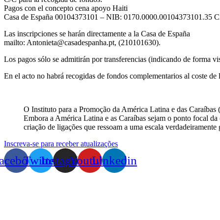
Pagos con el concepto cena apoyo Haiti
Casa de España 00104373101 – NIB: 0170.0000.00104373101.35
Las inscripciones se harán directamente a la Casa de España
mailto: Antonieta@casadespanha.pt, (210101630).
Los pagos sólo se admitirán por transferencias (indicando de forma visi
En el acto no habrá recogidas de fondos complementarios al coste de 
O Instituto para a Promoção da América Latina e das Caraíbas (
Embora a América Latina e as Caraíbas sejam o ponto focal da o
criação de ligações que ressoam a uma escala verdadeiramente 
Inscreva-se para receber atualizações
acebook
Twitter
Instagram
Youtube
Linkedin