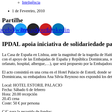
Inteligência
1 de Fevereiro, 2010
Partilhe
acebook
Twitter
Instagram
Youtube
Linkedin
IPDAL apoia iniciativa de solidariedade pa
La Casa de España en Lisboa, ante la magnitud de la tragedia de Haití,
con el apoyo de las Embajadas de España y República Dominicana, rea
orfanato, hospital, albergue,…), que será propuesto por la Embajadora 
El acto consistirá en una cena en el Hotel Palacio de Estoril, donde 
Dominicana, su embajadora Ana Silvia Reynoso nos expondrá los detall
Local: HOTEL ESTORIL PALACIO
Fecha: Sábado 6 de febrero
Hora: 20.00 recepción
20.45 cena
Coste: 50 € por persona
C/C para la recogida de fondos: