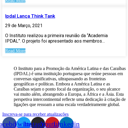
Read More
Ipdal Lança Think Tank
29 de Março, 2021
O Instituto realizou a primeira reunião da “Academia
IPDAL”. O projeto foi apresentado aos membros…
Read More
O Instituto para a Promoção da América Latina e das Caraíbas
(IPDAL) é uma instituição portuguesa que reúne pessoas em
conversas significativas, ultrapassando as fronteiras
geográficas e políticas. Embora a América Latina e as
Caraíbas sejam o ponto focal da organização, o seu alcance
vai muito além, abrangendo a Europa, a África e a Ásia. Esta
perspetiva intercontinental reflecte uma dedicação à criação de
ligações que ressoam a uma escala verdadeiramente global.
Inscreva-se para receber atualizações
acebook
Twitter
Instagram
Youtube
Linkedin