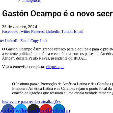
Inteligência
Gastón Ocampo é o novo secre
25 de Janeiro, 2024
Facebook
Twitter
Pinterest
LinkedIn
Tumblr
Email
ter
LinkedIn
Email
Copy Link
O Gaston Ocampo é um grande reforço para a equipa e para o projeto
a vertente política/diplomática e económica com os países da Améri
África”, declara Paulo Neves, presidente do IPDAL.
Veja a entrevista completa,
clique aqui
.
O Instituto para a Promoção da América Latina e das Caraíbas (
Embora a América Latina e as Caraíbas sejam o ponto focal da o
criação de ligações que ressoam a uma escala verdadeiramente 
Inscreva-se para receber atualizações
acebook
Twitter
Instagram
Youtube
Linkedin