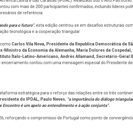
América Latina e das Caraíbas (IPDAL). Realizado sob o Alto Patrocínio
ontou com mais de 200 participantes confirmados, incluindo líderes pol
resários de referência.
ndo para o futuro”
, esta edição centrou-se em desafios estruturais co
ação tecnológica e a cooperação triangular.
s como
Carlos Vila Nova, Presidente da Republica Democrática de S
 ex-Ministro da Economia da Alemanha, María Dolores de Cospedal, 
nstituto Ítalo-Latino-Americano, Andrés Allamand, Secretário-Geral 
e encerramento contou com uma mensagem especial do Presidente de S
taforma estratégica para o reforço das relações entre os três contine
residente do IPDAL,
Paulo Neves
,
“a importância do diálogo triangula
e Encontro é um apelo ao entendimento e à ação conjunta”.
026, reforçando o compromisso de Portugal como ponto de convergência