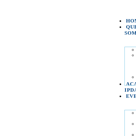
HO
QU
SO
AC
IPD
EV