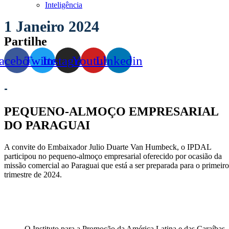
Inteligência
1 Janeiro 2024
Partilhe
acebook
Twitter
Instagram
Youtube
Linkedin
-
PEQUENO-ALMOÇO EMPRESARIAL
DO PARAGUAI
A convite do Embaixador Julio Duarte Van Humbeck, o IPDAL
participou no pequeno-almoço empresarial oferecido por ocasião da
missão comercial ao Paraguai que está a ser preparada para o primeiro
trimestre de 2024.
O Instituto para a Promoção da América Latina e das Caraíbas