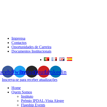
Imprensa
Contactos
Oportunidades de Carreira
Documentos Institucionais
acebook
Twitter
Instagram
Youtube
Linkedin
Inscreva-se para receber atualizações
Home
Quem Somos
Instituto
Prémio IPDAL-Vista Alegre
Flagship Events