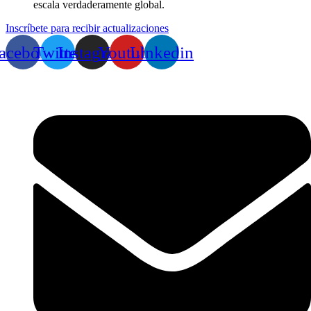
escala verdaderamente global.
Inscríbete para recibir actualizaciones
acebook
Twitter
Instagram
Youtube
Linkedin