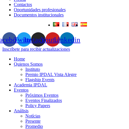
Contactos
Oportunidades profesionales
Documentos institucionales
acebook
Twitter
Instagram
Youtube
Linkedin
Inscríbete para recibir actualizaciones
Home
Quienos Somos
Instituto
Premio IPDAL Vista Alegre
Flagship Events
Academia IPDAL
Eventos
Próximos Eventos
Eventos Finalizados
Policy Papers
Análisis
Notícias
Presente
Promedio