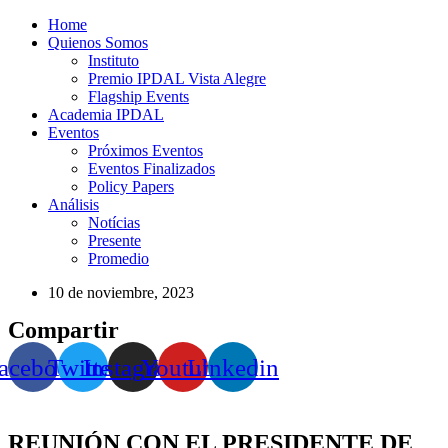
Home
Quienos Somos
Instituto
Premio IPDAL Vista Alegre
Flagship Events
Academia IPDAL
Eventos
Próximos Eventos
Eventos Finalizados
Policy Papers
Análisis
Notícias
Presente
Promedio
10 de noviembre, 2023
Compartir
acebook
Twitter
Instagram
Youtube
Linkedin
REUNIÓN CON EL PRESIDENTE DE