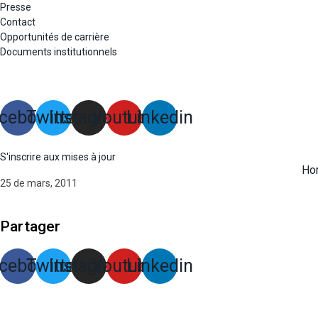
Presse
Contact
Opportunités de carrière
Documents institutionnels
cebook
Twitter
Instagram
Youtube
Linkedin
S'inscrire aux mises à jour
Ho
25 de mars, 2011
Partager
cebook
Twitter
Instagram
Youtube
Linkedin