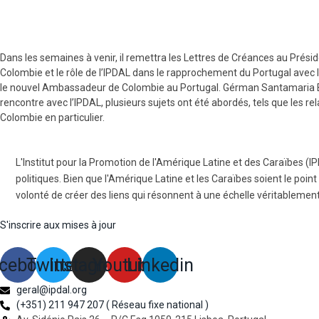
Dans les semaines à venir, il remettra les Lettres de Créances au Préside
Colombie et le rôle de l’IPDAL dans le rapprochement du Portugal ave
le nouvel Ambassadeur de Colombie au Portugal. Gérman Santamaria Barra
rencontre avec l’IPDAL, plusieurs sujets ont été abordés, tels que les re
Colombie en particulier.
L'Institut pour la Promotion de l'Amérique Latine et des Caraïbes (I
politiques. Bien que l'Amérique Latine et les Caraïbes soient le point
volonté de créer des liens qui résonnent à une échelle véritablemen
S'inscrire aux mises à jour
cebook
Twitter
Instagram
Youtube
Linkedin
geral@ipdal.org
(+351) 211 947 207 ( Réseau fixe national )