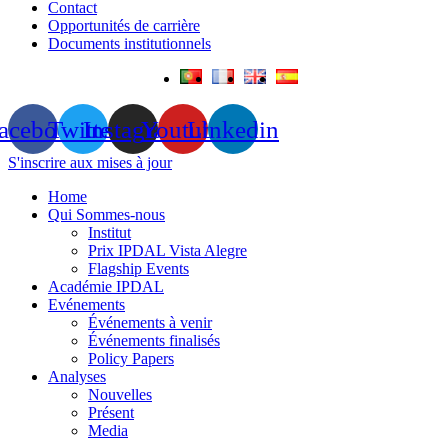
Contact
Opportunités de carrière
Documents institutionnels
acebook
Twitter
Instagram
Youtube
Linkedin
S'inscrire aux mises à jour
Home
Qui Sommes-nous
Institut
Prix IPDAL Vista Alegre
Flagship Events
Académie IPDAL
Evénements
Événements à venir
Événements finalisés
Policy Papers
Analyses
Nouvelles
Présent
Media