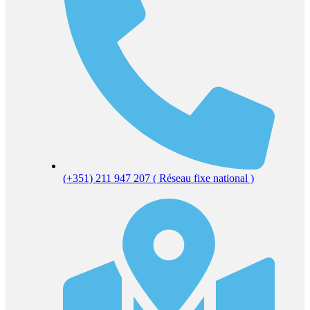
(+351) 211 947 207 ( Réseau fixe national )