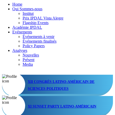
Home
Qui Sommes-nous
Institut
Prix IPDAL Vista Alegre
Flagship Events
Académie IPDAL
Evénements
Événements à venir
Événements finalisés
Policy Papers
Analyses
Nouvelles
Présent
Media
XII CONGRÈS LATINO-AMÉRICAIN DE
SCIENCES POLITIQUES
XI SUNSET PARTY LATINO-AMÉRICAIN