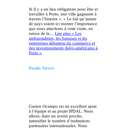
Si Il y a un lieu obligatoire pour être et
travailler à Porto, une ville gagnante à
travers l’histoire ». « Le fait qu’autant
de pays soient ici montre l’importance
que nous attachons à cette visite, en
raison de la…
Lire plus
« Les
ambassadeurs, les banques et les
entreprises débattent du commerce et
des investissements ibéro-américains à
Porto »
Paulo Neves
Gaston Ocampo est un excellent ajout
à l’équipe et au projet IPDAL. Nous
allons, dans un avenir proche,
intensifier le nombre d’institutions
partenaires internationales. Nous