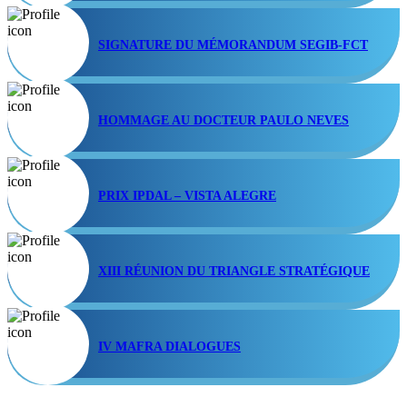
SIGNATURE DU MÉMORANDUM SEGIB-FCT
HOMMAGE AU DOCTEUR PAULO NEVES
PRIX IPDAL – VISTA ALEGRE
XIII RÉUNION DU TRIANGLE STRATÉGIQUE
IV MAFRA DIALOGUES