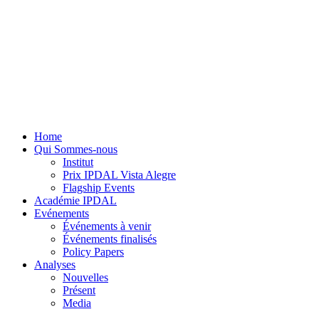
Home
Qui Sommes-nous
Institut
Prix IPDAL Vista Alegre
Flagship Events
Académie IPDAL
Evénements
Événements à venir
Événements finalisés
Policy Papers
Analyses
Nouvelles
Présent
Media