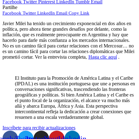
Facebook
Twitter
Pinterest
LinkedIn
Tumblr
Email
Partilhe
Facebook
Twitter
LinkedIn
Email
Copy Link
Javier Milei ha tenido un crecimiento exponencial en dos años en
política, pero ahora tiene grandes desafíos por delante, como la
inflación, que es realmente preocupante en Argentina y hay que
hacerlo para darle más confianza a los mercados internacionales.
No es un camino fácil para cortar relaciones con el Mercosur… no
es un camino fácil para cortar las relaciones diplomáticas que Milei
prometió cortar.
Ver la entrevista completa,
Haga clic aquí
.
El Instituto para la Promoción de América Latina y el Caribe
(IPDAL) es una institución portuguesa que une a personas en
conversaciones significativas, trascendiendo las fronteras
geográficas y políticas. Si bien América Latina y el Caribe es
el punto focal de la organización, el alcance va mucho más
allá y abarca Europa, África y Asia. Esta perspectiva
intercontinental refleja la dedicación a crear conexiones que
resuenen a una escala verdaderamente global.
Inscríbete para recibir actualizaciones
acebook
Twitter
Instagram
Youtube
Linkedin