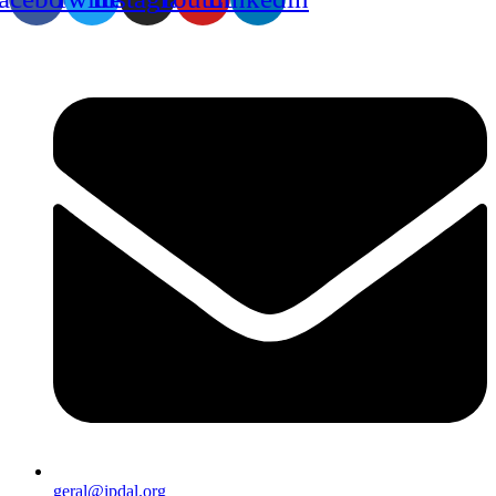
geral@ipdal.org