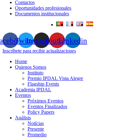
Contactos
Oportunidades profesionales
Documentos institucionales
acebook
Twitter
Instagram
Youtube
Linkedin
Inscríbete para recibir actualizaciones
Home
Quienos Somos
Instituto
Premio IPDAL Vista Alegre
Flagship Events
Academia IPDAL
Eventos
Próximos Eventos
Eventos Finalizados
Policy Papers
Análisis
Notícias
Presente
Promedio