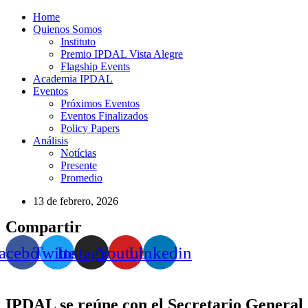
Home
Quienos Somos
Instituto
Premio IPDAL Vista Alegre
Flagship Events
Academia IPDAL
Eventos
Próximos Eventos
Eventos Finalizados
Policy Papers
Análisis
Notícias
Presente
Promedio
13 de febrero, 2026
Compartir
acebook
Twitter
Instagram
Youtube
Linkedin
IPDAL se reúne con el Secretario General