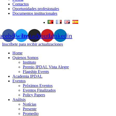
Contactos
Oportunidades profesionales
Documentos institucionales
acebook
Twitter
Instagram
Youtube
Linkedin
Inscríbete para recibir actualizaciones
Home
Quienos Somos
Instituto
Premio IPDAL Vista Alegre
Flagship Events
Academia IPDAL
Eventos
Próximos Eventos
Eventos Finalizados
Policy Papers
Análisis
Notícias
Presente
Promedio