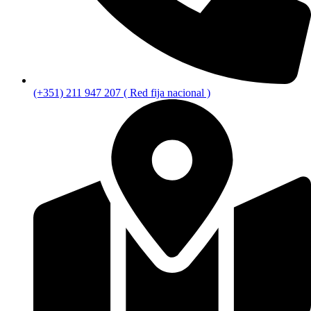
(+351) 211 947 207 ( Red fija nacional )