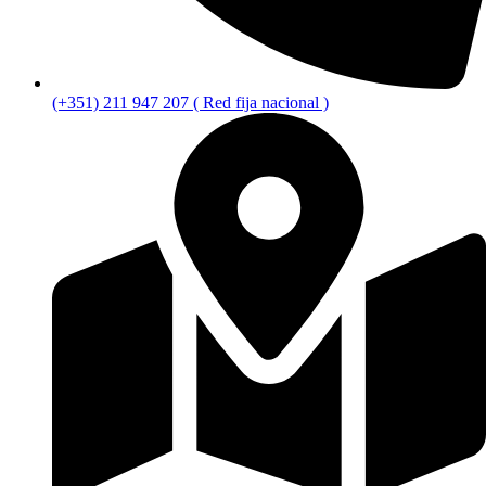
(+351) 211 947 207 ( Red fija nacional )