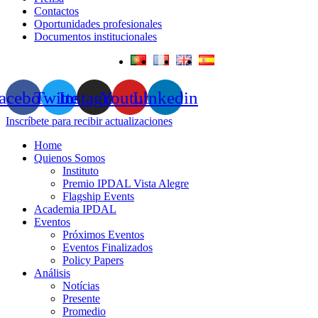
Contactos
Oportunidades profesionales
Documentos institucionales
acebook
Twitter
Instagram
Youtube
Linkedin
Inscríbete para recibir actualizaciones
Home
Quienos Somos
Instituto
Premio IPDAL Vista Alegre
Flagship Events
Academia IPDAL
Eventos
Próximos Eventos
Eventos Finalizados
Policy Papers
Análisis
Notícias
Presente
Promedio