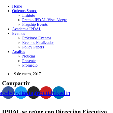
Home
Quienos Somos
Instituto
Premio IPDAL Vista Alegre
Flagship Events
Academia IPDAL
Eventos
Próximos Eventos
Eventos Finalizados
Policy Papers
Análisis
Notícias
Presente
Promedio
19 de enero, 2017
Compartir
acebook
Twitter
Instagram
Youtube
Linkedin
IPDAL se reúne con Dirección Ejecutiva