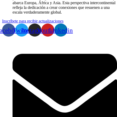
abarca Europa, África y Asia. Esta perspectiva intercontinental
refleja la dedicación a crear conexiones que resuenen a una
escala verdaderamente global.
Inscríbete para recibir actualizaciones
acebook
Twitter
Instagram
Youtube
Linkedin