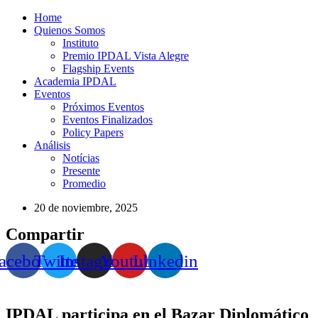
Home
Quienos Somos
Instituto
Premio IPDAL Vista Alegre
Flagship Events
Academia IPDAL
Eventos
Próximos Eventos
Eventos Finalizados
Policy Papers
Análisis
Notícias
Presente
Promedio
20 de noviembre, 2025
Compartir
acebook
Twitter
Instagram
Youtube
Linkedin
IPDAL participa en el Bazar Diplomático