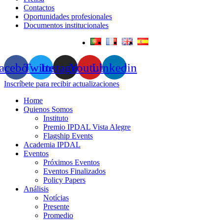
Contactos
Oportunidades profesionales
Documentos institucionales
acebook
Twitter
Instagram
Youtube
Linkedin
Inscríbete para recibir actualizaciones
Home
Quienos Somos
Instituto
Premio IPDAL Vista Alegre
Flagship Events
Academia IPDAL
Eventos
Próximos Eventos
Eventos Finalizados
Policy Papers
Análisis
Notícias
Presente
Promedio