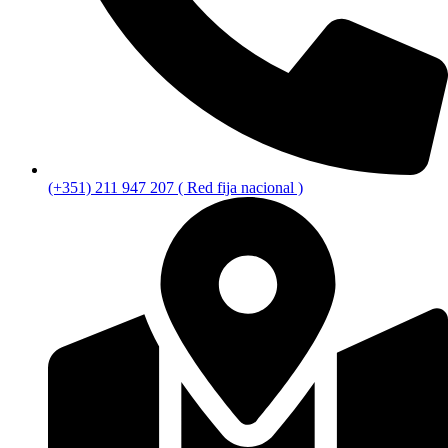
(+351) 211 947 207 ( Red fija nacional )