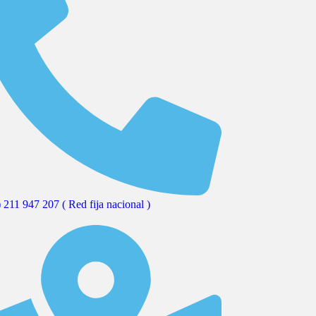
 211 947 207 ( Red fija nacional )