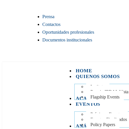
Prensa
Contactos
Oportunidades profesionales
Documentos institucionales
HOME
QUIENOS SOMOS
Instituto
Premio IPDAL Vista
Flagship Events
ACADEMIA IPDAL
EVENTOS
Próximos Eventos
Eventos Finalizados
Policy Papers
ANÁLISIS