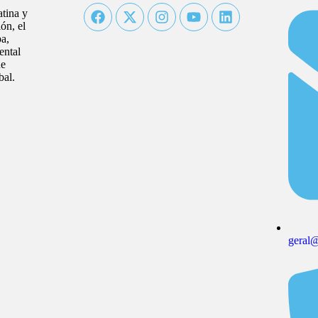
atina y
ón, el
a,
ental
ue
bal.
geral@