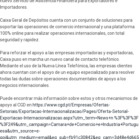
nuevo Servicio de Asistencia Financiera para Exportadores e
Importadores.
Caixa Geral de Depósitos cuenta con un conjunto de soluciones para
soportar las operaciones de comercio internacional y una plataforma
100% online para realizar operaciones internacionales, con total
seguridad y rapidez.
Para reforzar el apoyo a las empresas importadoras y exportadoras,
Caixa puso en marcha un nuevo canal de contacto telefónico. ​
Mediante el uso de la Nueva Línea Telefónica, las empresas clientes
ahora cuentan con el apoyo de un equipo especializado para resolver
todas las dudas sobre operaciones documentales de apoyo a los
negocios internacionales.
Puede encontrar más información sobre estos y otros mecanismos de
apoyo al CGD en
https://www.cgd.pt/Empresas/Ofertas-
Setoriais/Exportacao-Internacionalizacao/Pages/Oferta-Setorial-
Exportacao-Internacionalizacao.aspx?utm_term=News+n %3F%3F%3F
%3F249&utm_campaign=Camara+de+Comercio+e+Industria+Portugu
esa&utm_source=e-
goi&utm_medium=email&eg_sub=fb91c30842&eg_cam=3d48e4d665