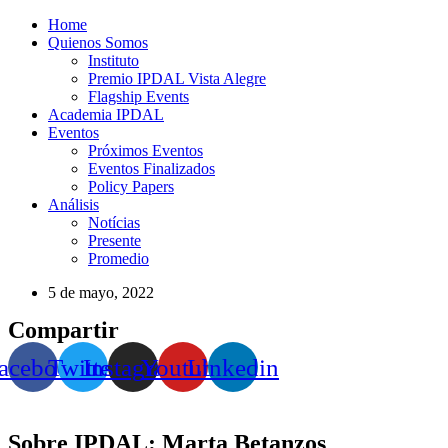
Home
Quienos Somos
Instituto
Premio IPDAL Vista Alegre
Flagship Events
Academia IPDAL
Eventos
Próximos Eventos
Eventos Finalizados
Policy Papers
Análisis
Notícias
Presente
Promedio
5 de mayo, 2022
Compartir
acebook
Twitter
Instagram
Youtube
Linkedin
Sobre IPDAL: Marta Betanzos