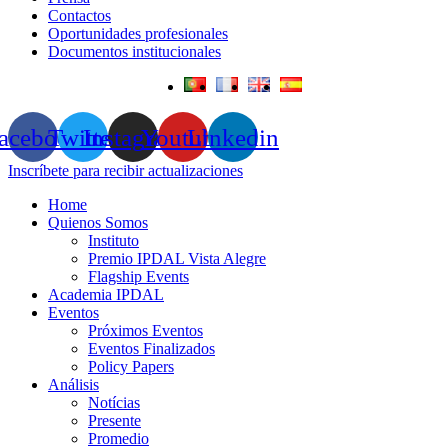
Contactos
Oportunidades profesionales
Documentos institucionales
acebook
Twitter
Instagram
Youtube
Linkedin
Inscríbete para recibir actualizaciones
Home
Quienos Somos
Instituto
Premio IPDAL Vista Alegre
Flagship Events
Academia IPDAL
Eventos
Próximos Eventos
Eventos Finalizados
Policy Papers
Análisis
Notícias
Presente
Promedio