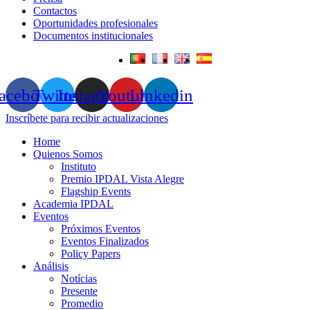
Contactos
Oportunidades profesionales
Documentos institucionales
acebook
Twitter
Instagram
Youtube
Linkedin
Inscríbete para recibir actualizaciones
Home
Quienos Somos
Instituto
Premio IPDAL Vista Alegre
Flagship Events
Academia IPDAL
Eventos
Próximos Eventos
Eventos Finalizados
Policy Papers
Análisis
Notícias
Presente
Promedio