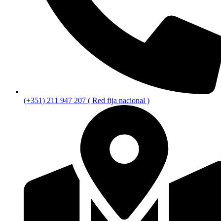
(+351) 211 947 207 ( Red fija nacional )