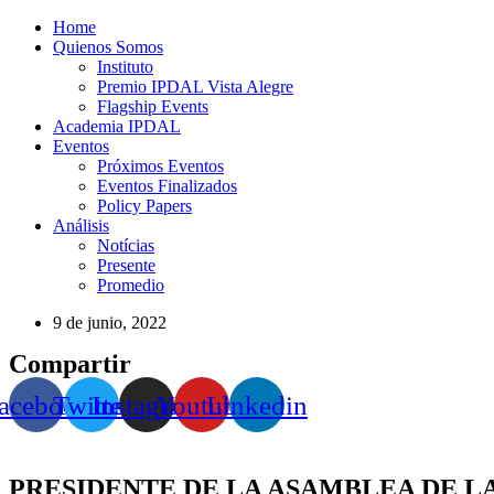
Home
Quienos Somos
Instituto
Premio IPDAL Vista Alegre
Flagship Events
Academia IPDAL
Eventos
Próximos Eventos
Eventos Finalizados
Policy Papers
Análisis
Notícias
Presente
Promedio
9 de junio, 2022
Compartir
acebook
Twitter
Instagram
Youtube
Linkedin
PRESIDENTE DE LA ASAMBLEA DE L