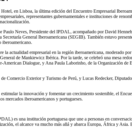
Hotel, en Lisboa, la última edición del Encuentro Empresarial Iberoame
empresariales, representantes gubernamentales e instituciones de renomb
nacionalización.
or Paulo Neves, Presidente del IPDAL, acompañado por David Henneberg
Secretaría General Iberoamericana (SEGIB). También estuvo presente 
io iberoamericano.
re la actualidad empresarial en la región iberoamericana, moderado po
eneral de Mankiewicz Ibérica. Por la tarde, se celebró una mesa redond
ter-American Dialogue, y Ana Paula Laborinho, de la Organización de
e Comercio Exterior y Turismo de Perú, y Lucas Redecker, Diputado Fed
 estimular la innovación y fomentar un crecimiento sostenible, el Enc
e los mercados iberoamericanos y portugueses.
PDAL) es una institución portuguesa que une a personas en conversaciones
ización, el alcance va mucho más allá y abarca Europa, África y Asia. Es