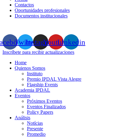
Contactos
Oportunidades profesionales
Documentos institucionales
acebook
Twitter
Instagram
Youtube
Linkedin
Inscríbete para recibir actualizaciones
Home
Quienos Somos
Instituto
Premio IPDAL Vista Alegre
Flagship Events
Academia IPDAL
Eventos
Próximos Eventos
Eventos Finalizados
Policy Papers
Análisis
Notícias
Presente
Promedio