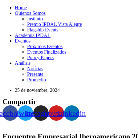
Home
Quienos Somos
Instituto
Premio IPDAL Vista Alegre
Flagship Events
Academia IPDAL
Eventos
Próximos Eventos
Eventos Finalizados
Policy Papers
Análisis
Notícias
Presente
Promedio
25 de noviembre, 2024
Compartir
acebook
Twitter
Instagram
Youtube
Linkedin
Encuentro Empresarial Iberoamericano 2