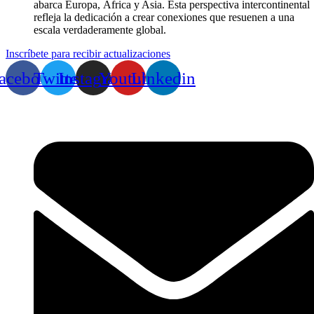
abarca Europa, África y Asia. Esta perspectiva intercontinental
refleja la dedicación a crear conexiones que resuenen a una
escala verdaderamente global.
Inscríbete para recibir actualizaciones
acebook
Twitter
Instagram
Youtube
Linkedin