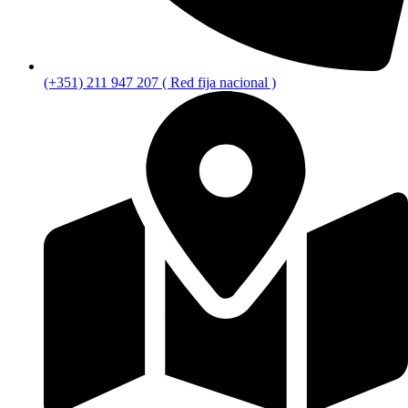
(+351) 211 947 207 ( Red fija nacional )