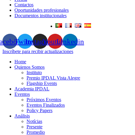
Contactos
Oportunidades profesionales
Documentos institucionales
acebook
Twitter
Instagram
Youtube
Linkedin
Inscríbete para recibir actualizaciones
Home
Quienos Somos
Instituto
Premio IPDAL Vista Alegre
Flagship Events
Academia IPDAL
Eventos
Próximos Eventos
Eventos Finalizados
Policy Papers
Análisis
Notícias
Presente
Promedio