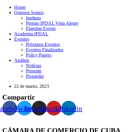
Home
Quienos Somos
Instituto
Premio IPDAL Vista Alegre
Flagship Events
Academia IPDAL
Eventos
Próximos Eventos
Eventos Finalizados
Policy Papers
Análisis
Notícias
Presente
Promedio
22 de marzo, 2023
Compartir
acebook
Twitter
Instagram
Youtube
Linkedin
CÁMARA DE COMERCIO DE CUBA