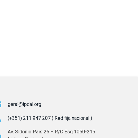
geral@ipdal.org
(+351) 211 947 207 ( Red fija nacional )
Av. Sidónio Pais 26 – R/C Esq 1050-215